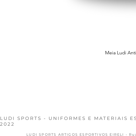
Meia Ludi Ant
Adic
FALE CONOSCO
LUDI SPORTS - UNIFORMES E MATERIAIS 
2022
LUDI SPORTS ARTIGOS ESPORTIVOS EIRELI - Rua N.